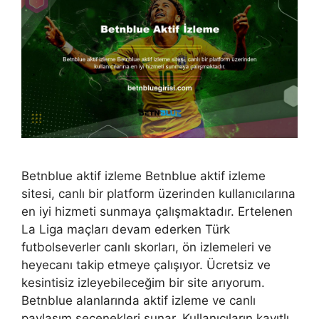
Betnblue aktif izleme Betnblue aktif izleme
sitesi, canlı bir platform üzerinden kullanıcılarına
en iyi hizmeti sunmaya çalışmaktadır. Ertelenen
La Liga maçları devam ederken Türk
futbolseverler canlı skorları, ön izlemeleri ve
heyecanı takip etmeye çalışıyor. Ücretsiz ve
kesintisiz izleyebileceğim bir site arıyorum.
Betnblue alanlarında aktif izleme ve canlı
paylaşım seçenekleri sunar. Kullanıcıların kayıtlı