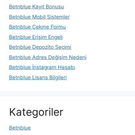
Betnblue Kayıt Bonusu
Betnblue Mobil Sistemler
Betnblue Çekme Formu
Betnblue Erişim Engeli
Betnblue Depozito Seçimi
Betnblue Adres Değişim Nedeni
Betnblue İnstagram Hesabı
Betnblue Lisans Bilgileri
Kategoriler
Betnblue