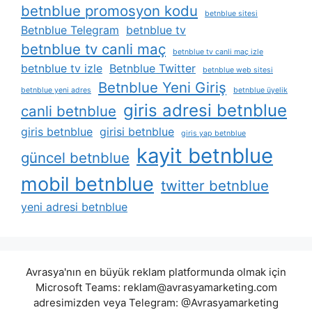
betnblue promosyon kodu
betnblue sitesi
Betnblue Telegram
betnblue tv
betnblue tv canli maç
betnblue tv canli maç izle
betnblue tv izle
Betnblue Twitter
betnblue web sitesi
Betnblue Yeni Giriş
betnblue yeni adres
betnblue üyelik
giris adresi betnblue
canli betnblue
giris betnblue
girisi betnblue
giris yap betnblue
kayit betnblue
güncel betnblue
mobil betnblue
twitter betnblue
yeni adresi betnblue
Avrasya'nın en büyük reklam platformunda olmak için
Microsoft Teams:
reklam@avrasyamarketing.com
adresimizden veya Telegram: @Avrasyamarketing