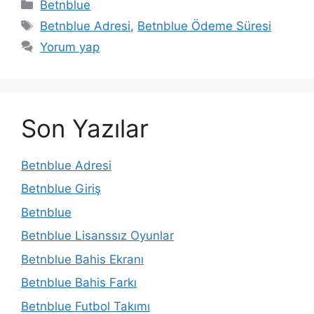
Kategoriler
Betnblue
Etiketler
Betnblue Adresi
,
Betnblue Ödeme Süresi
Yorum yap
Son Yazılar
Betnblue Adresi
Betnblue Giriş
Betnblue
Betnblue Lisanssız Oyunlar
Betnblue Bahis Ekranı
Betnblue Bahis Farkı
Betnblue Futbol Takımı