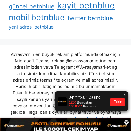
kayit betnblue
güncel betnblue
mobil betnblue
twitter betnblue
yeni adresi betnblue
Avrasya'nın en büyük reklam platformunda olmak için
Microsoft Teams:
reklam@avrasyamarketing.com
adresimizden veya Telegram: @Avrasyamarketing
adresimizden irtibat kurabilirsiniz. (Tek iletişim
adreslerimiz teams / telegram ve mail adresimizdir.
Harici hiçbir iletişim adresimiz bulunmamaktadır.
Lütfen itibar etmeyiniz.) Türkiye yasalarına göre 7258
sayılı kanun uyarınca yasa dışı bahis oynamanın
cezaları mevcuttur. Şu an bulunduğunuz site hiç bir
şekilde illegal bahis oyunları oynatmıyor ve oynamaya
aracı olmuyordur.
suvbet
|
titobet
|
adaxbet
|
×
jupiterbahis
|
isisbet
|
betveno
|
exxenbet
|
1xbit