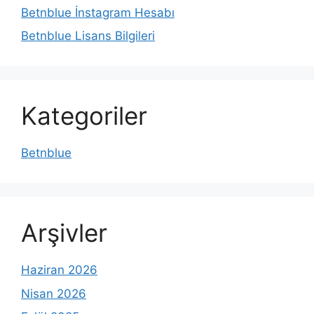
Betnblue İnstagram Hesabı
Betnblue Lisans Bilgileri
Kategoriler
Betnblue
Arşivler
Haziran 2026
Nisan 2026