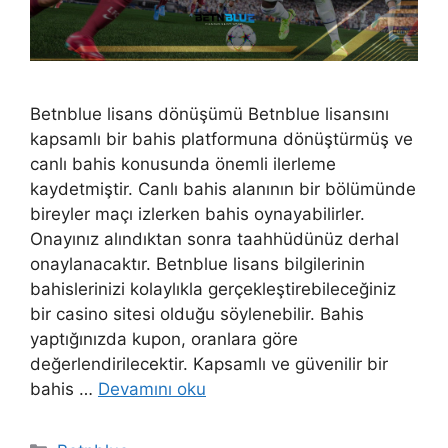
Betnblue lisans dönüşümü Betnblue lisansını
kapsamlı bir bahis platformuna dönüştürmüş ve
canlı bahis konusunda önemli ilerleme
kaydetmiştir. Canlı bahis alanının bir bölümünde
bireyler maçı izlerken bahis oynayabilirler.
Onayınız alındıktan sonra taahhüdünüz derhal
onaylanacaktır. Betnblue lisans bilgilerinin
bahislerinizi kolaylıkla gerçekleştirebileceğiniz
bir casino sitesi olduğu söylenebilir. Bahis
yaptığınızda kupon, oranlara göre
değerlendirilecektir. Kapsamlı ve güvenilir bir
bahis …
Devamını oku
Kategoriler