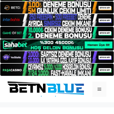
İçeriğe
atla
Menü