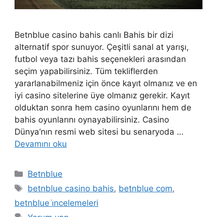
Betnblue casino bahis canlı Bahis bir dizi
alternatif spor sunuyor. Çeşitli sanal at yarışı,
futbol veya tazı bahis seçenekleri arasından
seçim yapabilirsiniz. Tüm tekliflerden
yararlanabilmeniz için önce kayıt olmanız ve en
iyi casino sitelerine üye olmanız gerekir. Kayıt
olduktan sonra hem casino oyunlarını hem de
bahis oyunlarını oynayabilirsiniz. Casino
Dünya’nın resmi web sitesi bu senaryoda …
Devamını oku
Kategoriler
Betnblue
Etiketler
betnblue casino bahis
,
betnblue com
,
betnblue i̇ncelemeleri