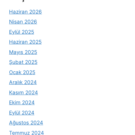
Haziran 2026
Nisan 2026
Eylül 2025
Haziran 2025
Mayıs 2025
Şubat 2025
Ocak 2025
Aralık 2024
Kasım 2024
Ekim 2024
Eylül 2024
Ağustos 2024
Temmuz 2024