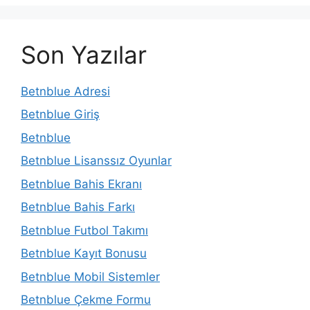
Son Yazılar
Betnblue Adresi
Betnblue Giriş
Betnblue
Betnblue Lisanssız Oyunlar
Betnblue Bahis Ekranı
Betnblue Bahis Farkı
Betnblue Futbol Takımı
Betnblue Kayıt Bonusu
Betnblue Mobil Sistemler
Betnblue Çekme Formu