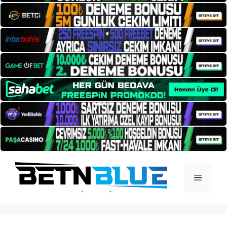
İçeriğe
atla
Menü