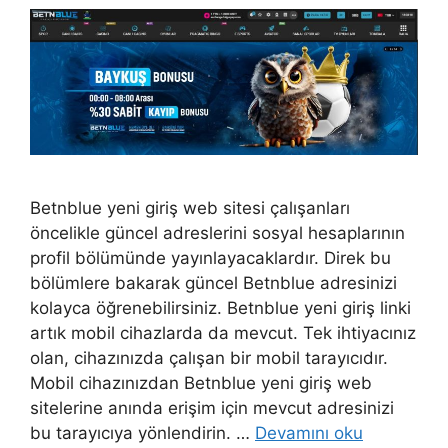
Betnblue yeni giriş web sitesi çalışanları
öncelikle güncel adreslerini sosyal hesaplarının
profil bölümünde yayınlayacaklardır. Direk bu
bölümlere bakarak güncel Betnblue adresinizi
kolayca öğrenebilirsiniz. Betnblue yeni giriş linki
artık mobil cihazlarda da mevcut. Tek ihtiyacınız
olan, cihazınızda çalışan bir mobil tarayıcıdır.
Mobil cihazınızdan Betnblue yeni giriş web
sitelerine anında erişim için mevcut adresinizi
bu tarayıcıya yönlendirin. …
Devamını oku