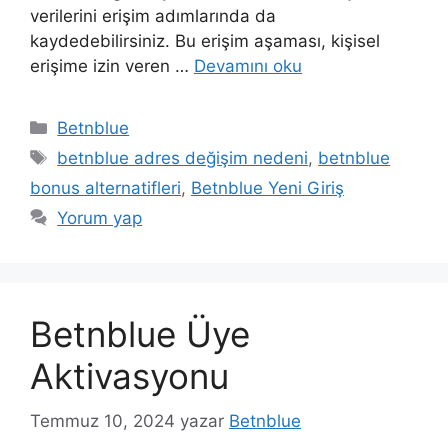
verilerini erişim adımlarında da
kaydedebilirsiniz. Bu erişim aşaması, kişisel
erişime izin veren …
Devamını oku
Kategoriler
Betnblue
Etiketler
betnblue adres değişim nedeni
,
betnblue
bonus alternatifleri
,
Betnblue Yeni Giriş
Yorum yap
Betnblue Üye
Aktivasyonu
Temmuz 10, 2024
yazar
Betnblue