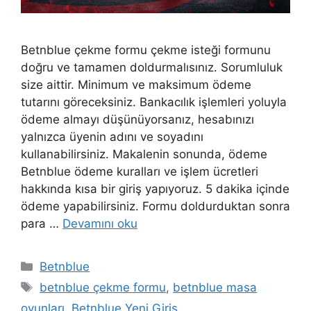
Betnblue çekme formu çekme isteği formunu
doğru ve tamamen doldurmalısınız. Sorumluluk
size aittir. Minimum ve maksimum ödeme
tutarını göreceksiniz. Bankacılık işlemleri yoluyla
ödeme almayı düşünüyorsanız, hesabınızı
yalnızca üyenin adını ve soyadını
kullanabilirsiniz. Makalenin sonunda, ödeme
Betnblue ödeme kuralları ve işlem ücretleri
hakkında kısa bir giriş yapıyoruz. 5 dakika içinde
ödeme yapabilirsiniz. Formu doldurduktan sonra
para …
Devamını oku
Kategoriler
Betnblue
Etiketler
betnblue çekme formu
,
betnblue masa
oyunları
,
Betnblue Yeni Giriş