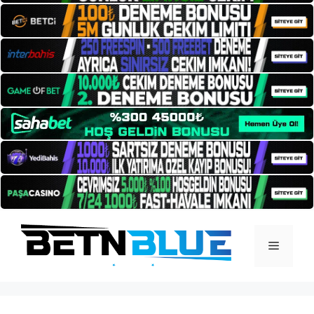
İçeriğe
atla
Menü