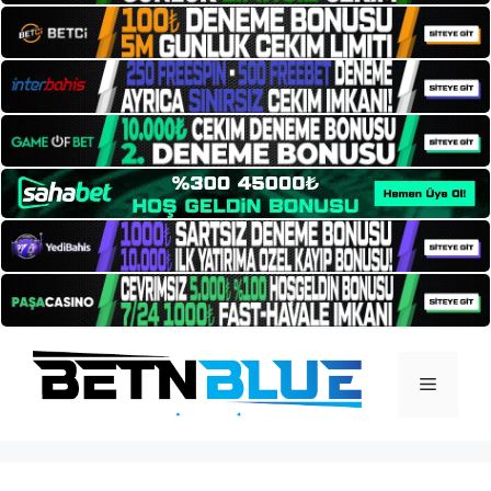
İçeriğe
atla
Menü