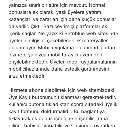
yalnızca sınırlı bir süre için mevcut. Normal
bonuslara ek olarak, yaşlı üyelere yatırım
kazançları ve zararları için daha küçük bonuslar
da verilir. Çıktı: Bazı çevrimiçi platformlar ek
içerik sağlar. Ne yazık ki Betnblue web sitesinde
üyelerinin ilgisini çekebilecek ek materyaller
bulunmuyor. Mobil uygulama bulunmadığından
hizmete yalnızca mobil tarayıcı üzerinden
erişilebilmektedir. Üyeler, mobil uygulamalarının
mobil cihazlarında daha estetik görünmesini
arzu etmektedir
Hizmete abone olabilmek için web sitemizdeki
Üye Kayıt butonunun tıklanması gerekmektedir.
Kullanıcı butona tıkladıktan sonra sitedeki üyelik
kayıt formunu doldurmalıdır. Bu bağlantıya
tıklayarak ek bonus içeriğine erişebilir, daha
bilinçli bahisler yapabilir ve Casinoda oynarken