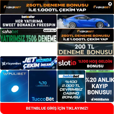
×
BETNBLUE GİRİŞ İÇİN TIKLAYINIZ!