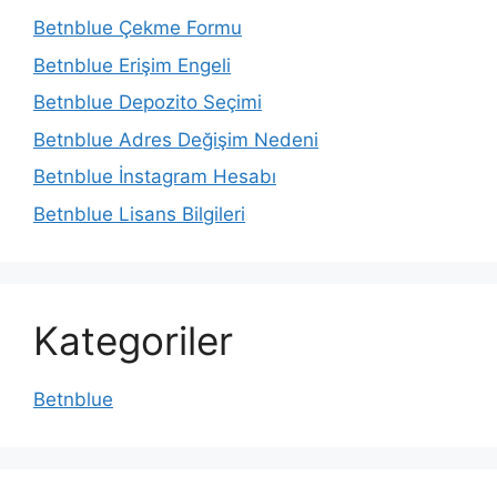
Betnblue Çekme Formu
Betnblue Erişim Engeli
Betnblue Depozito Seçimi
Betnblue Adres Değişim Nedeni
Betnblue İnstagram Hesabı
Betnblue Lisans Bilgileri
Kategoriler
Betnblue