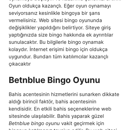
Oyun oldukça kazançlı. Eğer oyun oynamayı
seviyorsanız kesinlikle bingoya bir şans
vermelisiniz. Web sitesi bingo oyununda
değişiklikler yapıldığını belirtiyor. Siteye giriş
yaptığınızda size bingo hakkında ek ayrıntılar
sunulacaktır. Bu bilgilerle bingo oynamak
kolaydır. İnternet erişimi bingo için oldukça
uygundur. Bundan tüm katılımcılar kazançlı
çıkacaktır
Betnblue Bingo Oyunu
Bahis acentesinin hizmetlerini sunarken dikkate
aldığı birincil faktör, bahis acentesinin
kendisidir. En etkili bahis seçeneklerine web
sitesinde ulaşılabilir. Bahis yaparak güzel
Betnblue bingo oyunu
vakit geçirmek için