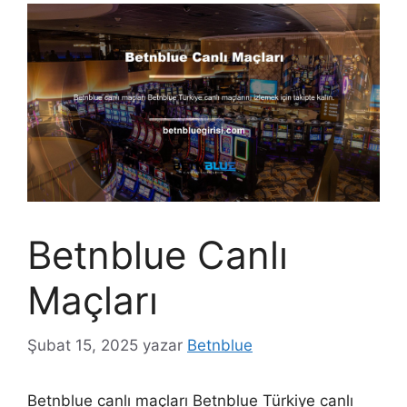
Betnblue Canlı
Maçları
Şubat 15, 2025
yazar
Betnblue
Betnblue canlı maçları Betnblue Türkiye canlı