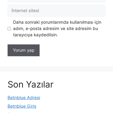
İnternet
sitesi
Daha sonraki yorumlarımda kullanılması için
adım, e-posta adresim ve site adresim bu
tarayıcıya kaydedilsin.
Son Yazılar
Betnblue Adresi
Betnblue Giriş