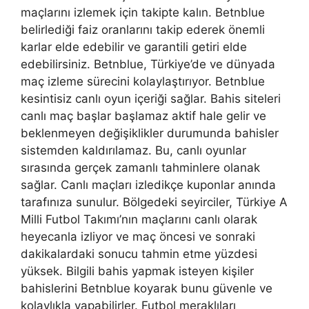
maçlarını izlemek için takipte kalın. Betnblue
belirlediği faiz oranlarını takip ederek önemli
karlar elde edebilir ve garantili getiri elde
edebilirsiniz. Betnblue, Türkiye’de ve dünyada
maç izleme sürecini kolaylaştırıyor. Betnblue
kesintisiz canlı oyun içeriği sağlar. Bahis siteleri
canlı maç başlar başlamaz aktif hale gelir ve
beklenmeyen değişiklikler durumunda bahisler
sistemden kaldırılamaz. Bu, canlı oyunlar
sırasında gerçek zamanlı tahminlere olanak
sağlar. Canlı maçları izledikçe kuponlar anında
tarafınıza sunulur. Bölgedeki seyirciler, Türkiye A
Milli Futbol Takımı’nın maçlarını canlı olarak
heyecanla izliyor ve maç öncesi ve sonraki
dakikalardaki sonucu tahmin etme yüzdesi
yüksek. Bilgili bahis yapmak isteyen kişiler
bahislerini Betnblue koyarak bunu güvenle ve
kolaylıkla yapabilirler. Futbol meraklıları