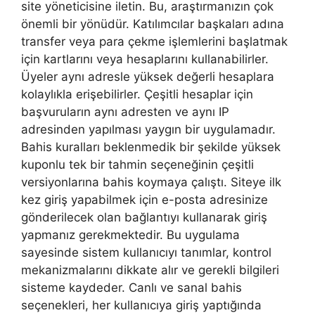
site yöneticisine iletin. Bu, araştırmanızın çok
önemli bir yönüdür. Katılımcılar başkaları adına
transfer veya para çekme işlemlerini başlatmak
için kartlarını veya hesaplarını kullanabilirler.
Üyeler aynı adresle yüksek değerli hesaplara
kolaylıkla erişebilirler. Çeşitli hesaplar için
başvuruların aynı adresten ve aynı IP
adresinden yapılması yaygın bir uygulamadır.
Bahis kuralları beklenmedik bir şekilde yüksek
kuponlu tek bir tahmin seçeneğinin çeşitli
versiyonlarına bahis koymaya çalıştı. Siteye ilk
kez giriş yapabilmek için e-posta adresinize
gönderilecek olan bağlantıyı kullanarak giriş
yapmanız gerekmektedir. Bu uygulama
sayesinde sistem kullanıcıyı tanımlar, kontrol
mekanizmalarını dikkate alır ve gerekli bilgileri
sisteme kaydeder. Canlı ve sanal bahis
seçenekleri, her kullanıcıya giriş yaptığında