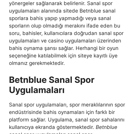
yönergeler sağlanarak belirlenir. Sanal spor
uygulamaları alanında sitede Betnblue sanal
sporlara bahis yapıp yapmadığı veya sanal
sporların olup olmadığı merakını ifade eden bu
soru, bahisler, kullanıcılara doğrudan sanal spor
uygulamaları ve casino uygulamaları üzerinden
bahis oynama şansı sağlar. Herhangi bir oyun
seçeneğine katılabilmek için siteye kayıtlı üye
olmanız gerekmektedir.
Betnblue Sanal Spor
Uygulamaları
Sanal spor uygulamaları, spor meraklılarının spor
endüstrisinde bahis oynamaları için farklı bir
platform sağlar. Uygulama, sanal spor sahalarını
kullanıcıya ekranda göstermektedir.
Betnblue