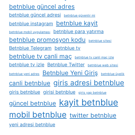
betnblue güncel adres
betnblue güncel adresi
betnblue güvenlir mi
betnblue kayit
betnblue instagram
betnblue para yatırma
betnblue mobil uygulaması
betnblue promosyon kodu
betnblue sitesi
Betnblue Telegram
betnblue tv
betnblue tv canli maç
betnblue tv canli maç izle
betnblue tv izle
Betnblue Twitter
betnblue web sitesi
Betnblue Yeni Giriş
betnblue yeni adres
betnblue üyelik
giris adresi betnblue
canli betnblue
giris betnblue
girisi betnblue
giris yap betnblue
kayit betnblue
güncel betnblue
mobil betnblue
twitter betnblue
yeni adresi betnblue