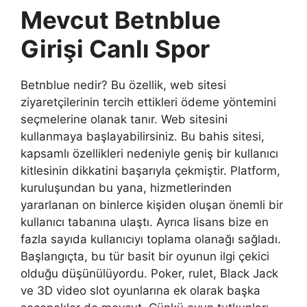
Mevcut Betnblue
Girişi Canlı Spor
Betnblue nedir? Bu özellik, web sitesi
ziyaretçilerinin tercih ettikleri ödeme yöntemini
seçmelerine olanak tanır. Web sitesini
kullanmaya başlayabilirsiniz. Bu bahis sitesi,
kapsamlı özellikleri nedeniyle geniş bir kullanıcı
kitlesinin dikkatini başarıyla çekmiştir. Platform,
kuruluşundan bu yana, hizmetlerinden
yararlanan on binlerce kişiden oluşan önemli bir
kullanıcı tabanına ulaştı. Ayrıca lisans bize en
fazla sayıda kullanıcıyı toplama olanağı sağladı.
Başlangıçta, bu tür basit bir oyunun ilgi çekici
olduğu düşünülüyordu. Poker, rulet, Black Jack
ve 3D video slot oyunlarına ek olarak başka