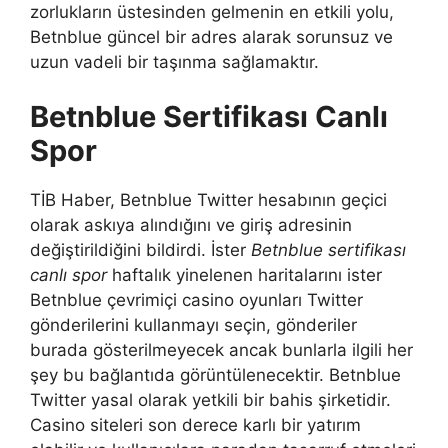
zorlukların üstesinden gelmenin en etkili yolu,
Betnblue güncel bir adres alarak sorunsuz ve
uzun vadeli bir taşınma sağlamaktır.
Betnblue Sertifikası Canlı
Spor
TİB Haber, Betnblue Twitter hesabının geçici
olarak askıya alındığını ve giriş adresinin
değiştirildiğini bildirdi. İster
Betnblue sertifikası
canlı spor
haftalık yinelenen haritalarını ister
Betnblue çevrimiçi casino oyunları Twitter
gönderilerini kullanmayı seçin, gönderiler
burada gösterilmeyecek ancak bunlarla ilgili her
şey bu bağlantıda görüntülenecektir. Betnblue
Twitter yasal olarak yetkili bir bahis şirketidir.
Casino siteleri son derece karlı bir yatırım