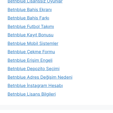
Betnblue Lisanssız Oyunlar
Betnblue Bahis Ekranı
Betnblue Bahis Farkı
Betnblue Futbol Takımı
Betnblue Kayıt Bonusu
Betnblue Mobil Sistemler
Betnblue Çekme Formu
Betnblue Erişim Engeli
Betnblue Depozito Seçimi
Betnblue Adres Değişim Nedeni
Betnblue İnstagram Hesabı
Betnblue Lisans Bilgileri