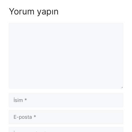
Yorum yapın
Yorum
İsim
E-
posta
İnternet