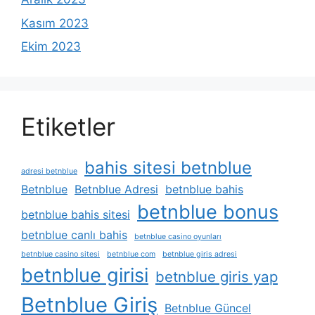
Kasım 2023
Ekim 2023
Etiketler
bahis sitesi betnblue
adresi betnblue
Betnblue
Betnblue Adresi
betnblue bahis
betnblue bonus
betnblue bahis sitesi
betnblue canlı bahis
betnblue casino oyunları
betnblue casino sitesi
betnblue com
betnblue giris adresi
betnblue girisi
betnblue giris yap
Betnblue Giriş
Betnblue Güncel