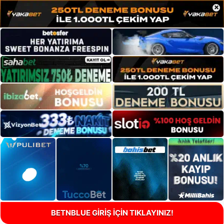
×
BETNBLUE GİRİŞ İÇİN TIKLAYINIZ!