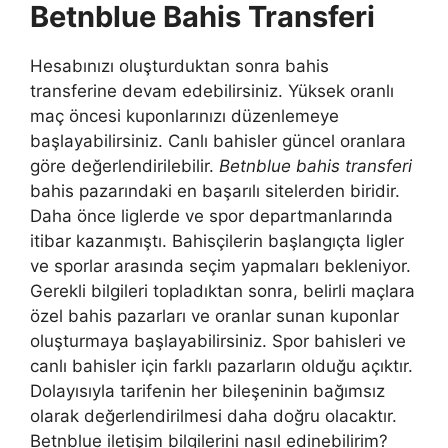
Betnblue Bahis Transferi
Hesabınızı oluşturduktan sonra bahis
transferine devam edebilirsiniz. Yüksek oranlı
maç öncesi kuponlarınızı düzenlemeye
başlayabilirsiniz. Canlı bahisler güncel oranlara
göre değerlendirilebilir.
Betnblue bahis transferi
bahis pazarındaki en başarılı sitelerden biridir.
Daha önce liglerde ve spor departmanlarında
itibar kazanmıştı. Bahisçilerin başlangıçta ligler
ve sporlar arasında seçim yapmaları bekleniyor.
Gerekli bilgileri topladıktan sonra, belirli maçlara
özel bahis pazarları ve oranlar sunan kuponlar
oluşturmaya başlayabilirsiniz. Spor bahisleri ve
canlı bahisler için farklı pazarların olduğu açıktır.
Dolayısıyla tarifenin her bileşeninin bağımsız
olarak değerlendirilmesi daha doğru olacaktır.
Betnblue iletişim bilgilerini nasıl edinebilirim?