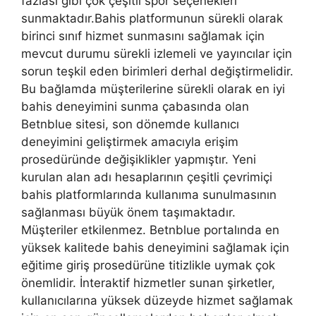
fazlası gibi çok çeşitli spor seçenekleri
sunmaktadır.Bahis platformunun sürekli olarak
birinci sınıf hizmet sunmasını sağlamak için
mevcut durumu sürekli izlemeli ve yayıncılar için
sorun teşkil eden birimleri derhal değiştirmelidir.
Bu bağlamda müşterilerine sürekli olarak en iyi
bahis deneyimini sunma çabasında olan
Betnblue sitesi, son dönemde kullanıcı
deneyimini geliştirmek amacıyla erişim
prosedüründe değişiklikler yapmıştır. Yeni
kurulan alan adı hesaplarının çeşitli çevrimiçi
bahis platformlarında kullanıma sunulmasının
sağlanması büyük önem taşımaktadır.
Müşteriler etkilenmez. Betnblue portalında en
yüksek kalitede bahis deneyimini sağlamak için
eğitime giriş prosedürüne titizlikle uymak çok
önemlidir. İnteraktif hizmetler sunan şirketler,
kullanıcılarına yüksek düzeyde hizmet sağlamak