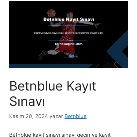
Betnblue Kayıt
Sınavı
Kasım 20, 2024
yazar
Betnblue
Betnblue kayıt sınavı sınavı geçin ve kayıt