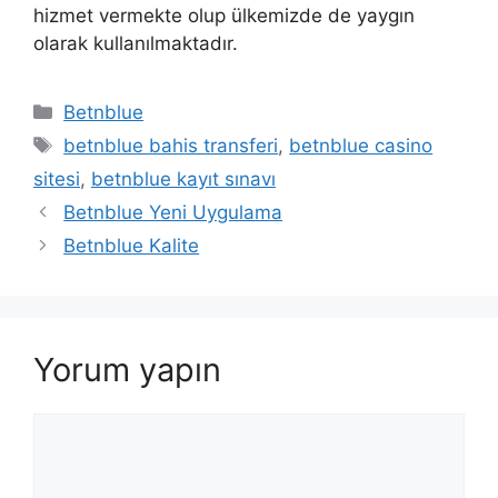
hizmet vermekte olup ülkemizde de yaygın
olarak kullanılmaktadır.
Kategoriler
Betnblue
Etiketler
betnblue bahis transferi
,
betnblue casino
sitesi
,
betnblue kayıt sınavı
Betnblue Yeni Uygulama
Betnblue Kalite
Yorum yapın
Yorum