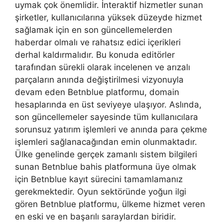
uymak çok önemlidir. İnteraktif hizmetler sunan
şirketler, kullanıcılarına yüksek düzeyde hizmet
sağlamak için en son güncellemelerden
haberdar olmalı ve rahatsız edici içerikleri
derhal kaldırmalıdır. Bu konuda editörler
tarafından sürekli olarak incelenen ve arızalı
parçaların anında değiştirilmesi vizyonuyla
devam eden Betnblue platformu, domain
hesaplarında en üst seviyeye ulaşıyor. Aslında,
son güncellemeler sayesinde tüm kullanıcılara
sorunsuz yatırım işlemleri ve anında para çekme
işlemleri sağlanacağından emin olunmaktadır.
Ülke genelinde gerçek zamanlı sistem bilgileri
sunan Betnblue bahis platformuna üye olmak
için Betnblue kayıt sürecini tamamlamanız
gerekmektedir. Oyun sektöründe yoğun ilgi
gören Betnblue platformu, ülkeme hizmet veren
en eski ve en başarılı saraylardan biridir.