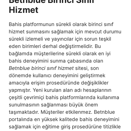
Hizmet
Bahis platformunun sürekli olarak birinci sınıf
hizmet sunmasını sağlamak için mevcut durumu
sürekli izlemeli ve yayıncılar için sorun teşkil
eden birimleri derhal değiştirmelidir. Bu
bağlamda müşterilerine sürekli olarak en iyi
bahis deneyimini sunma çabasında olan
Betnblue birinci sınıf hizmet
sitesi, son
dönemde kullanıcı deneyimini geliştirmek
amacıyla erişim prosedüründe değişiklikler
yapmıştır. Yeni kurulan alan adı hesaplarının
çeşitli çevrimiçi bahis platformlarında kullanıma
sunulmasının sağlanması büyük önem
taşımaktadır. Müşteriler etkilenmez. Betnblue
portalında en yüksek kalitede bahis deneyimini
sağlamak için eğitime giriş prosedürüne titizlikle