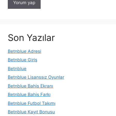
Son Yazılar
Betnblue Adresi
Betnblue Giriş
Betnblue
Betnblue Lisanssız Oyunlar
Betnblue Bahis Ekranı
Betnblue Bahis Farkı
Betnblue Futbol Takımı
Betnblue Kayıt Bonusu