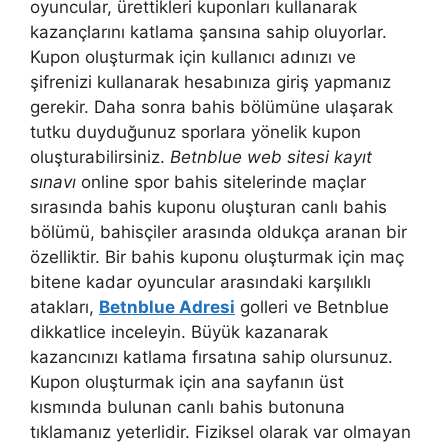
oyuncular, ürettikleri kuponları kullanarak
kazançlarını katlama şansına sahip oluyorlar.
Kupon oluşturmak için kullanıcı adınızı ve
şifrenizi kullanarak hesabınıza giriş yapmanız
gerekir. Daha sonra bahis bölümüne ulaşarak
tutku duyduğunuz sporlara yönelik kupon
oluşturabilirsiniz.
Betnblue web sitesi kayıt
sınavı
online spor bahis sitelerinde maçlar
sırasında bahis kuponu oluşturan canlı bahis
bölümü, bahisçiler arasında oldukça aranan bir
özelliktir. Bir bahis kuponu oluşturmak için maç
bitene kadar oyuncular arasındaki karşılıklı
atakları,
Betnblue Adresi
golleri ve Betnblue
dikkatlice inceleyin. Büyük kazanarak
kazancınızı katlama fırsatına sahip olursunuz.
Kupon oluşturmak için ana sayfanın üst
kısmında bulunan canlı bahis butonuna
tıklamanız yeterlidir. Fiziksel olarak var olmayan