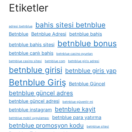
Etiketler
bahis sitesi betnblue
adresi betnblue
Betnblue
Betnblue Adresi
betnblue bahis
betnblue bonus
betnblue bahis sitesi
betnblue canlı bahis
betnblue casino oyunları
betnblue casino sitesi
betnblue com
betnblue giris adresi
betnblue girisi
betnblue giris yap
Betnblue Giriş
Betnblue Güncel
betnblue güncel adres
betnblue güncel adresi
betnblue güvenlir mi
betnblue kayit
betnblue instagram
betnblue para yatırma
betnblue mobil uygulaması
betnblue promosyon kodu
betnblue sitesi