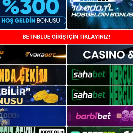
BETNBLUE GİRİŞ İÇİN TIKLAYINIZ!