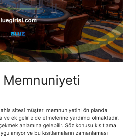
i Memnuniyeti
ahis sitesi müşteri memnuniyetini ön planda
ve ek gelir elde etmelerine yardımcı olmaktadır.
ini çekmek anlamına gelebilir. Söz konusu kısıtlama
 uygulanıyor ve bu kısıtlamaların zamanlaması