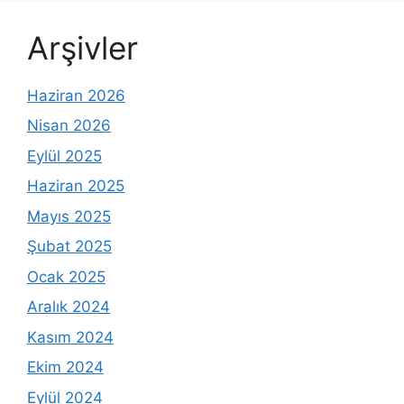
Arşivler
Haziran 2026
Nisan 2026
Eylül 2025
Haziran 2025
Mayıs 2025
Şubat 2025
Ocak 2025
Aralık 2024
Kasım 2024
Ekim 2024
Eylül 2024