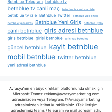
Betnblue Telegram
betnblue tv
betnblue tv canli maç
betnblue tv canli maç izle
betnblue tv izle
Betnblue Twitter
betnblue web sitesi
Betnblue Yeni Giriş
betnblue yeni adres
betnblue üyelik
giris adresi betnblue
canli betnblue
giris betnblue
girisi betnblue
giris yap betnblue
kayit betnblue
güncel betnblue
mobil betnblue
twitter betnblue
yeni adresi betnblue
Avrasya'nın en büyük reklam platformunda olmak için
Microsoft Teams:
reklam@avrasyamarketing.com
adresimizden veya Telegram: @Avrasyamarketing
adresimizden irtibat kurabilirsiniz. (Tek iletişim
adreslerimiz teams / telegram ve mail adresimizdir.