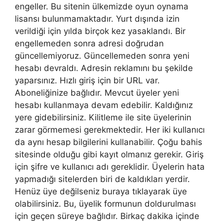
engeller. Bu sitenin ülkemizde oyun oynama
lisansı bulunmamaktadır. Yurt dışında izin
verildiği için yılda birçok kez yasaklandı. Bir
engellemeden sonra adresi doğrudan
güncellemiyoruz. Güncellemeden sonra yeni
hesabı devraldı. Adresin reklamını bu şekilde
yaparsınız. Hızlı giriş için bir URL var.
Aboneliğinize bağlıdır. Mevcut üyeler yeni
hesabı kullanmaya devam edebilir. Kaldığınız
yere gidebilirsiniz. Kilitleme ile site üyelerinin
zarar görmemesi gerekmektedir. Her iki kullanıcı
da aynı hesap bilgilerini kullanabilir. Çoğu bahis
sitesinde olduğu gibi kayıt olmanız gerekir. Giriş
için şifre ve kullanıcı adı gereklidir. Üyelerin hata
yapmadığı sitelerden biri de kaldıkları yerdir.
Henüz üye değilseniz buraya tıklayarak üye
olabilirsiniz. Bu, üyelik formunun doldurulması
için geçen süreye bağlıdır. Birkaç dakika içinde