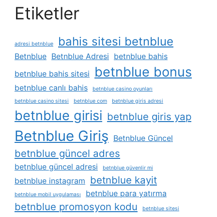
Etiketler
bahis sitesi betnblue
adresi betnblue
Betnblue
Betnblue Adresi
betnblue bahis
betnblue bonus
betnblue bahis sitesi
betnblue canlı bahis
betnblue casino oyunları
betnblue casino sitesi
betnblue com
betnblue giris adresi
betnblue girisi
betnblue giris yap
Betnblue Giriş
Betnblue Güncel
betnblue güncel adres
betnblue güncel adresi
betnblue güvenlir mi
betnblue kayit
betnblue instagram
betnblue para yatırma
betnblue mobil uygulaması
betnblue promosyon kodu
betnblue sitesi