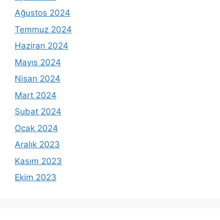
Ağustos 2024
Temmuz 2024
Haziran 2024
Mayıs 2024
Nisan 2024
Mart 2024
Şubat 2024
Ocak 2024
Aralık 2023
Kasım 2023
Ekim 2023