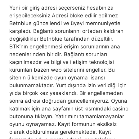
Yeni bir giriş adresi seçerseniz hesabınıza
erişebileceksiniz.Adresi bloke edilir edilmez
Betnblue güncellendi ve üyeyi memnuniyetle
karşıladı. Bağlantı sorunlarını ortadan kaldıran
değişiklikler Betnblue tarafından düzeltilir.
BTK’nın engellenmesi erişim sorunlarının ana
nedenlerinden biridir. Bağlantı sorunları
kaçınılmazdır ve bilgi ve iletişim teknolojisi
kurumları bazen web sitelerini engeller. Bu
sitenin ülkemizde oyun oynama lisansı
bulunmamaktadır. Yurt dışında izin verildiği için
yılda birçok kez yasaklandı. Bir engellemeden
sonra adresi doğrudan güncellemiyoruz. Oyuna
katılmak için ana sayfanın üst kısmındaki casino
butonuna tıklayın. Yatırımını tamamlamayanlar
oyunu oynayamaz. Kayıt formunun eksiksiz
olarak doldurulması gerekmektedir. Kayıt