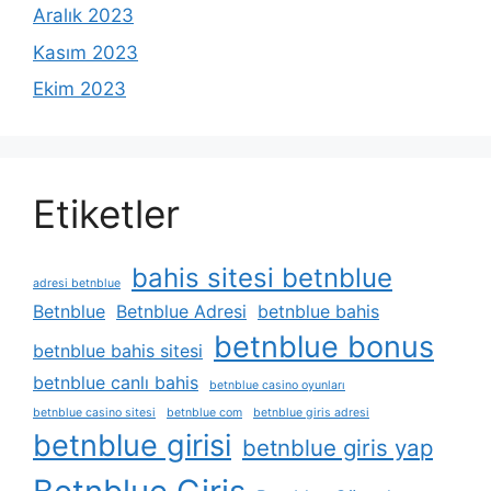
Aralık 2023
Kasım 2023
Ekim 2023
Etiketler
bahis sitesi betnblue
adresi betnblue
Betnblue
Betnblue Adresi
betnblue bahis
betnblue bonus
betnblue bahis sitesi
betnblue canlı bahis
betnblue casino oyunları
betnblue casino sitesi
betnblue com
betnblue giris adresi
betnblue girisi
betnblue giris yap