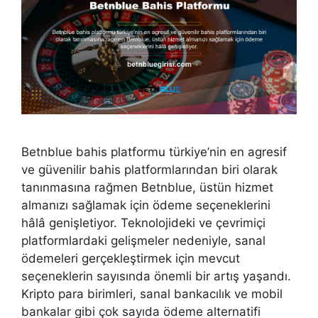
Betnblue bahis platformu türkiye’nin en agresif
ve güvenilir bahis platformlarından biri olarak
tanınmasına rağmen Betnblue, üstün hizmet
almanızı sağlamak için ödeme seçeneklerini
hâlâ genişletiyor. Teknolojideki ve çevrimiçi
platformlardaki gelişmeler nedeniyle, sanal
ödemeleri gerçekleştirmek için mevcut
seçeneklerin sayısında önemli bir artış yaşandı.
Kripto para birimleri, sanal bankacılık ve mobil
bankalar gibi çok sayıda ödeme alternatifi