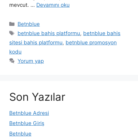
mevcut. …
Devamını oku
Kategoriler
Betnblue
Etiketler
betnblue bahis platformu
,
betnblue bahis
sitesi bahis platformu
,
betnblue promosyon
kodu
Yorum yap
Son Yazılar
Betnblue Adresi
Betnblue Giriş
Betnblue