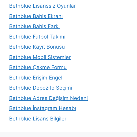
Betnblue Lisanssız Oyunlar
Betnblue Bahis Ekranı
Betnblue Bahis Farkı
Betnblue Futbol Takımı
Betnblue Kayıt Bonusu
Betnblue Mobil Sistemler
Betnblue Çekme Formu
Betnblue Erişim Engeli
Betnblue Depozito Seçimi
Betnblue Adres Değişim Nedeni
Betnblue İnstagram Hesabı
Betnblue Lisans Bilgileri