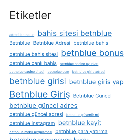
Etiketler
bahis sitesi betnblue
adresi betnblue
Betnblue
Betnblue Adresi
betnblue bahis
betnblue bonus
betnblue bahis sitesi
betnblue canlı bahis
betnblue casino oyunları
betnblue casino sitesi
betnblue com
betnblue giris adresi
betnblue girisi
betnblue giris yap
Betnblue Giriş
Betnblue Güncel
betnblue güncel adres
betnblue güncel adresi
betnblue güvenlir mi
betnblue kayit
betnblue instagram
betnblue para yatırma
betnblue mobil uygulaması
betnblue promosyon kodu