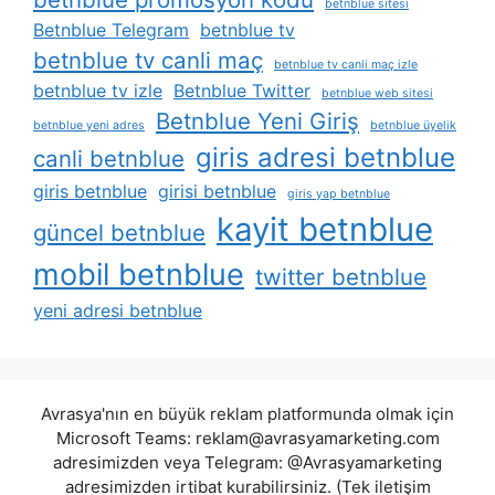
betnblue sitesi
Betnblue Telegram
betnblue tv
betnblue tv canli maç
betnblue tv canli maç izle
betnblue tv izle
Betnblue Twitter
betnblue web sitesi
Betnblue Yeni Giriş
betnblue yeni adres
betnblue üyelik
giris adresi betnblue
canli betnblue
giris betnblue
girisi betnblue
giris yap betnblue
kayit betnblue
güncel betnblue
mobil betnblue
twitter betnblue
yeni adresi betnblue
Avrasya'nın en büyük reklam platformunda olmak için
Microsoft Teams:
reklam@avrasyamarketing.com
adresimizden veya Telegram: @Avrasyamarketing
adresimizden irtibat kurabilirsiniz. (Tek iletişim