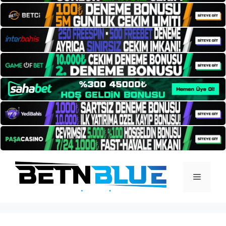
İçeriğe
atla
Menü