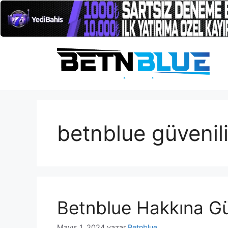
İçeriğe
atla
betnblue güvenili
Betnblue Hakkına G
Mayıs 1, 2024
yazar
Betnblue