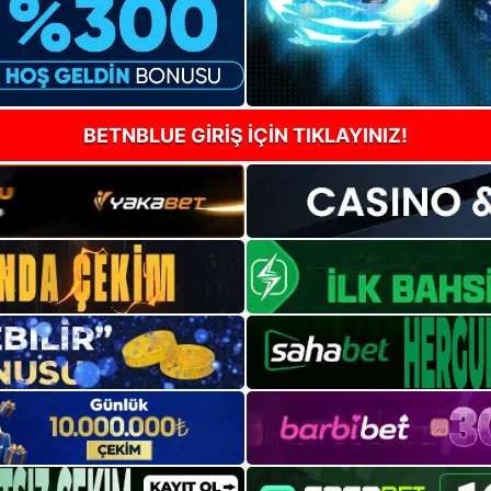
BETNBLUE GİRİŞ İÇİN TIKLAYINIZ!