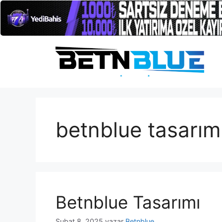
İçeriğe
atla
betnblue tasarım
Betnblue Tasarımı
Şubat 8, 2025
yazar
Betnblue