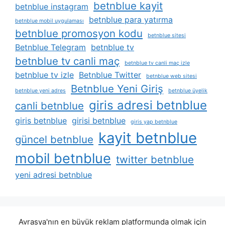
betnblue kayit
betnblue instagram
betnblue para yatırma
betnblue mobil uygulaması
betnblue promosyon kodu
betnblue sitesi
Betnblue Telegram
betnblue tv
betnblue tv canli maç
betnblue tv canli maç izle
betnblue tv izle
Betnblue Twitter
betnblue web sitesi
Betnblue Yeni Giriş
betnblue yeni adres
betnblue üyelik
giris adresi betnblue
canli betnblue
giris betnblue
girisi betnblue
giris yap betnblue
kayit betnblue
güncel betnblue
mobil betnblue
twitter betnblue
yeni adresi betnblue
Avrasya'nın en büyük reklam platformunda olmak için