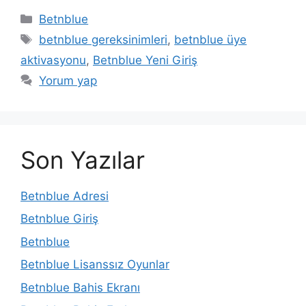
Kategoriler
Betnblue
Etiketler
betnblue gereksinimleri
,
betnblue üye
aktivasyonu
,
Betnblue Yeni Giriş
Yorum yap
Son Yazılar
Betnblue Adresi
Betnblue Giriş
Betnblue
Betnblue Lisanssız Oyunlar
Betnblue Bahis Ekranı