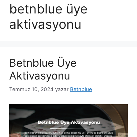
betnblue üye
aktivasyonu
Betnblue Üye
Aktivasyonu
Temmuz 10, 2024
yazar
Betnblue